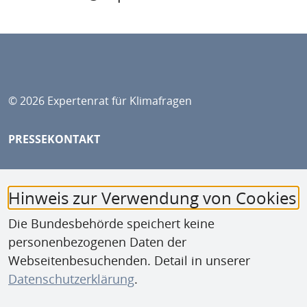
© 2026 Expertenrat für Klimafragen
SERVICE-NAVIGATION FUSSBEREICH
PRESSEKONTAKT
DATENSCHUTZ
Hinweis zur Verwendung von Cookies
IMPRESSUM
Die Bundesbehörde speichert keine
BLUESKY
personenbezogenen Daten der
Webseitenbesuchenden. Detail in unserer
LINKEDIN
Datenschutzerklärung
.